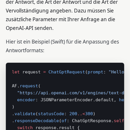
der Antwort, die Art der Antwort und die Art der
Vervollständigung angeben. Dazu müssen Sie
zusätzliche Parameter mit Ihrer Anfrage an die
OpenAI-API senden.
Hier ist ein Beispiel (Swift) für die Anpassung des
Antwortformats:
let
 request 
=
 ChatGptRequest
(
prompt
: 
"Hello, 
AF.
request
(
  "https://api.openai.com/v1/engines/text-dav
  encoder
: JSONParameterEncoder.default, 
head
)
.
validate
(
statusCode
: 
200
..<
300
)
.
responseDecodable
(
of
: ChatGptResponse.
self
) 
  switch
 response.result {