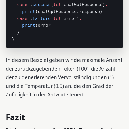
  case
 .
success
(
let
 chatGptResponse)
:
    print
(chatGptResponse.response)
  case
 .
failure
(
let
 error)
:
    print
(error)
  }
}
In diesem Beispiel geben wir die maximale Anzahl
der zurückzugebenden Token (100), die Anzahl
der zu generierenden Vervollständigungen (1)
und die Temperatur (0,5) an, die den Grad der
Zufälligkeit in der Antwort steuert.
Fazit