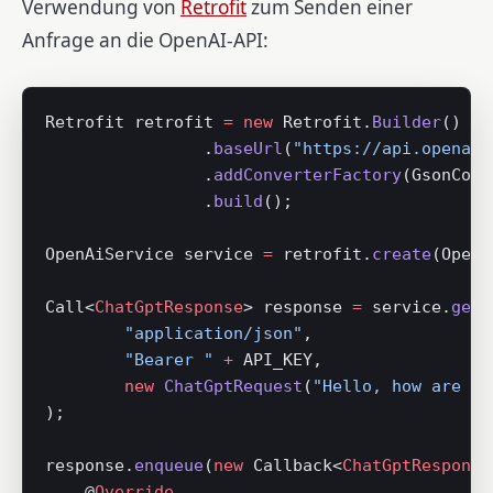
Verwendung von
Retrofit
zum Senden einer
Anfrage an die OpenAI-API:
Retrofit retrofit 
=
 new
 Retrofit.
Builder
()
                .
baseUrl
(
"https://api.openai.
                .
addConverterFactory
(GsonConv
                .
build
();
OpenAiService service 
=
 retrofit.
create
(OpenA
Call<
ChatGptResponse
> response 
=
 service.
getR
        "application/json"
,
        "Bearer "
 +
 API_KEY,
        new
 ChatGptRequest
(
"Hello, how are yo
);
response.
enqueue
(
new
 Callback<
ChatGptResponse
    @
Override