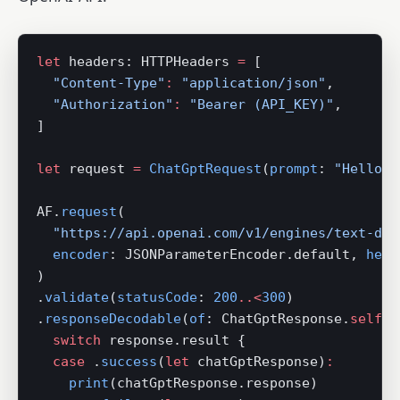
let
 headers: HTTPHeaders 
=
 [
  "Content-Type"
:
 "application/json"
,
  "Authorization"
:
 "Bearer (API_KEY)"
,
]
let
 request 
=
 ChatGptRequest
(
prompt
: 
"Hello, 
AF.
request
(
  "https://api.openai.com/v1/engines/text-dav
  encoder
: JSONParameterEncoder.default, 
head
)
.
validate
(
statusCode
: 
200
..<
300
)
.
responseDecodable
(
of
: ChatGptResponse.
self
) 
  switch
 response.result {
  case
 .
success
(
let
 chatGptResponse)
:
    print
(chatGptResponse.response)