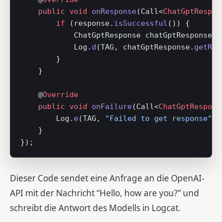
    public
 void
 onResponse
(Call<
ChatGptRespon
        if
 (response.
isSuccessful
()) {
            ChatGptResponse chatGptResponse 
=
            Log.
d
(TAG, chatGptResponse.
getRes
        }
    }
    @
Override
    public
 void
 onFailure
(Call<
ChatGptRespons
        Log.
e
(TAG, 
"Failed to get response"
, 
    }
});
Dieser Code sendet eine Anfrage an die OpenAI-
API mit der Nachricht “Hello, how are you?” und
schreibt die Antwort des Modells in Logcat.